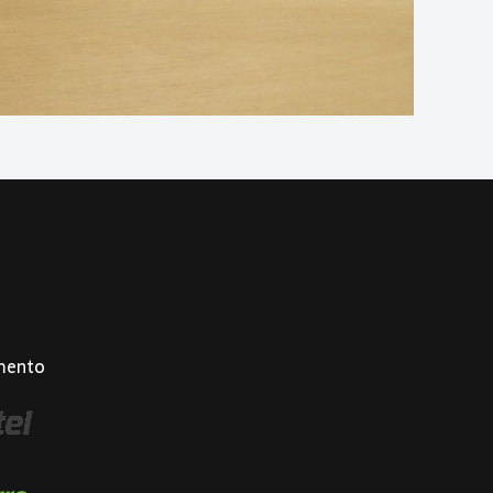
mento