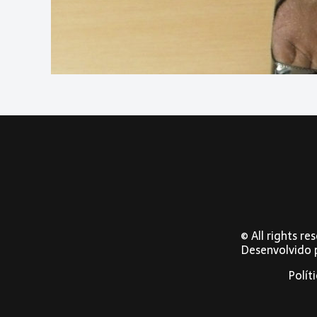
© All rights r
Desenvolvido
Polít