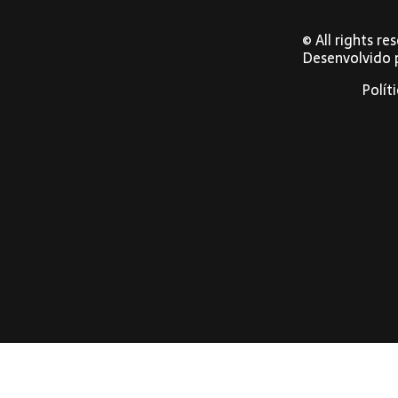
© All rights r
Desenvolvido
Polít