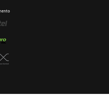
mento