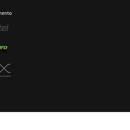
mento