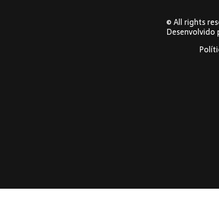
© All rights r
Desenvolvido
Polít