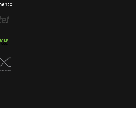
mento