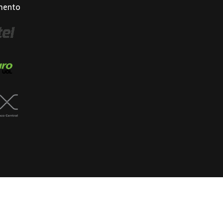
mento