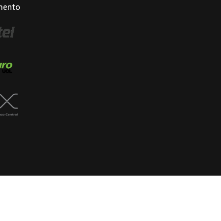
mento