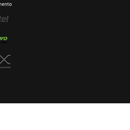
mento