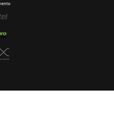
mento