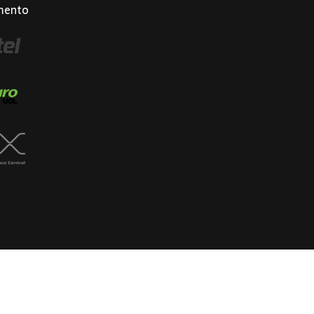
mento