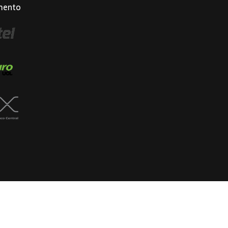
mento