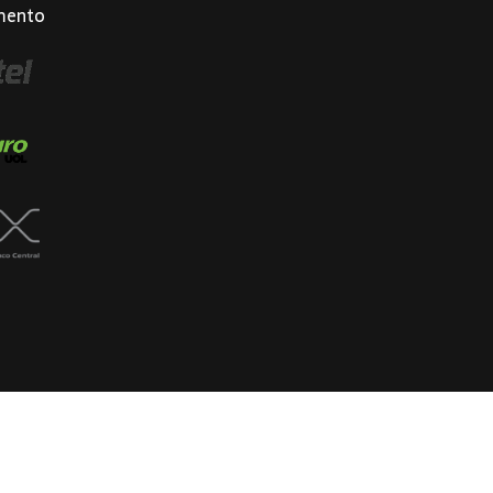
mento