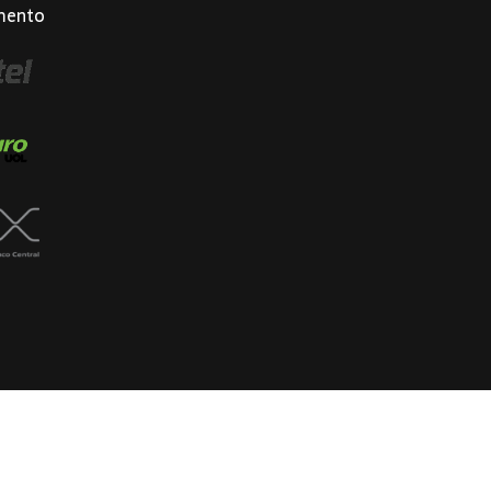
mento