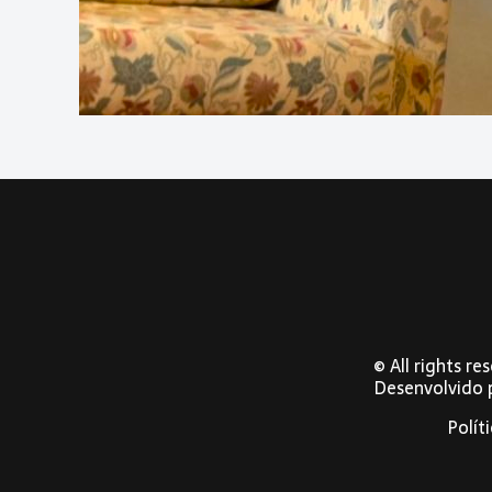
© All rights r
Desenvolvido
Polít