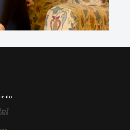
mento