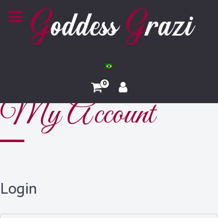
0
My Account
Login