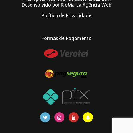
Desenvolvido por
RioMarca Agência Web
Política de Privacidade
Formas de Pagamento