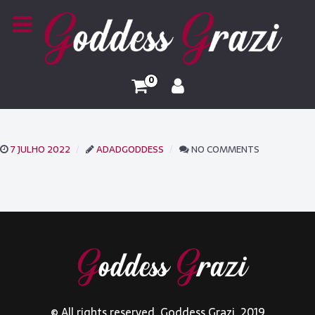
0
7 JULHO 2022
ADADGODDESS
NO COMMENTS
© All rights reserved. Goddess Grazi. 2019