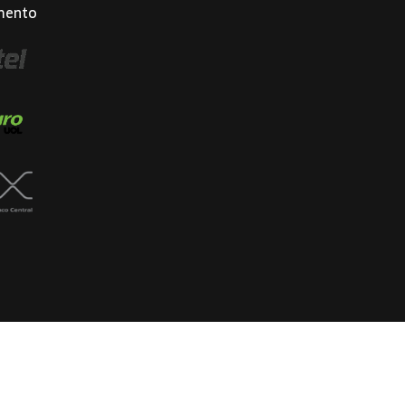
mento